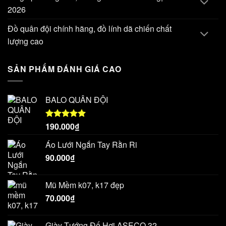
2026
Đồ quân đội chính hãng, đồ lính dã chiến chất
lượng cao
SẢN PHẨM ĐÁNH GIÁ CAO
BALO QUÂN ĐỘI
190.000
₫
Được xếp
hạng
5.00
5 sao
Áo Lưới Ngắn Tay Rằn Ri
90.000
₫
Mũ Mềm k07, k17 đẹp
70.000
₫
Giày Tướng Đế Hơi ASECO 32