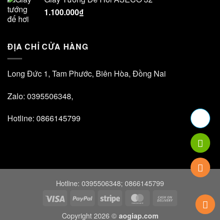
1.100.000
₫
ĐỊA CHỈ CỬA HÀNG
Long Đức 1, Tam Phước, Biên Hòa, Đồng Nai
Zalo: 0395506348,
Hotline: 0866145799
Hotline: 0395506348; 0866145799
Visa
PayPal
Stripe
MasterCard
Cash
On
Copyright 2026 ©
aogiap.com
Delivery