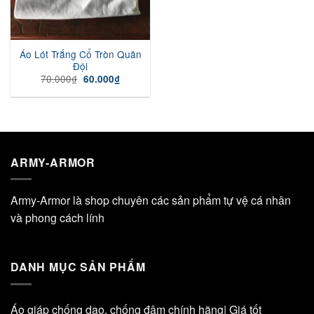
Áo Lót Trắng Cổ Tròn Quân
Đội
Giá
Giá
70.000
₫
60.000
₫
gốc
hiện
là:
tại
70.000₫.
là:
60.000₫.
ARMY-ARMOR
Army-Armor là shop chuyên các sản phẩm tự vệ cá nhân
và phong cách lính
DANH MỤC SẢN PHẨM
Áo giáp chống dao, chống đâm chính hãng| Giá tốt