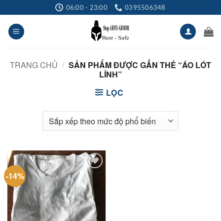
Bỏ
06:00 - 23:00
0395506348
qua
nội
dung
TRANG CHỦ
/
SẢN PHẨM ĐƯỢC GẮN THẺ “ÁO LÓT
LÍNH”
LỌC
-14%
Add to
wishlist