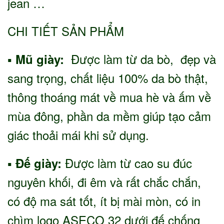
jean …
CHI TIẾT SẢN PHẨM
▪
Được làm từ da bò, đẹp và
Mũ giày:
sang trọng, chất liệu 100% da bò thật,
thông thoáng mát về mua hè và ấm về
mùa đông, phần da mềm giúp tạo cảm
giác thoải mái khi sử dụng.
▪
Được làm từ cao su đúc
Đế giày:
nguyên khối, đi êm và rất chắc chắn,
có độ ma sát tốt, ít bị mài mòn, có in
chìm logo ASECO 32 dưới đế chống