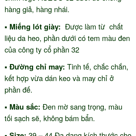
hàng giả, hàng nhái.
▪
Được làm từ chất
Miếng lót giày:
liệu da heo, phần dưới có tem màu đen
của công ty cổ phần 32
▪
Tinh tế, chắc chắn,
Đường chỉ may:
kết hợp vừa dán keo và may chỉ ở
phần đế.
▪
Đen mờ sang trọng, màu
Màu sắc:
tối sạch sẽ, không bám bẩn.
39 – 44 Đa dạng kích thước cho
▪ Size: