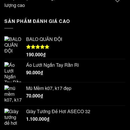
lượng cao
SẢN PHẨM ĐÁNH GIÁ CAO
BALO QUÂN ĐỘI
190.000
₫
Được xếp
hạng
5.00
5 sao
Áo Lưới Ngắn Tay Rằn Ri
90.000
₫
Mũ Mềm k07, k17 đẹp
70.000
₫
Giày Tướng Đế Hơi ASECO 32
1.100.000
₫