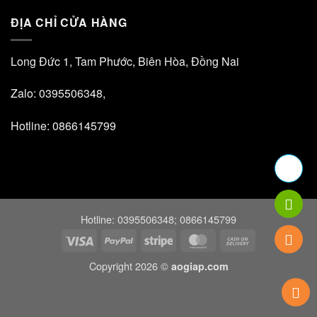
ĐỊA CHỈ CỬA HÀNG
Long Đức 1, Tam Phước, Biên Hòa, Đồng Nai
Zalo: 0395506348,
Hotline: 0866145799
Hotline: 0395506348; 0866145799
Visa
PayPal
Stripe
MasterCard
Cash
On
Copyright 2026 ©
aogiap.com
Delivery