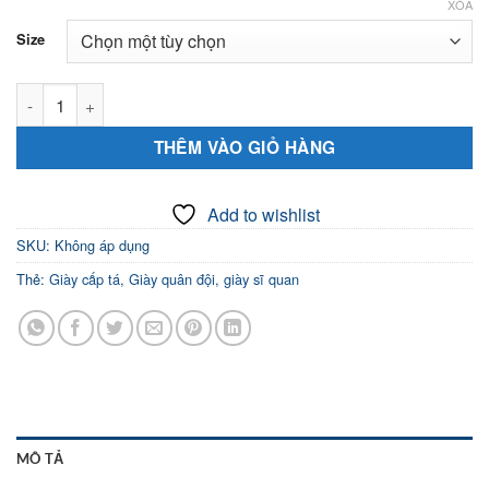
XÓA
Size
Giày Sĩ Quan Cấp tá số lượng
THÊM VÀO GIỎ HÀNG
Add to wishlist
SKU:
Không áp dụng
Thẻ:
Giày cấp tá
,
Giày quân đội
,
giày sĩ quan
MÔ TẢ