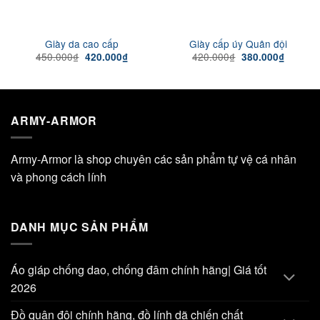
Giày da cao cấp
Giày cấp úy Quân đội
Giá
Giá
Giá
Giá
450.000
₫
420.000
₫
420.000
₫
380.000
₫
gốc
hiện
gốc
hiện
là:
tại
là:
tại
450.000₫.
là:
420.000₫.
là:
420.000₫.
380.000
ARMY-ARMOR
Army-Armor là shop chuyên các sản phẩm tự vệ cá nhân
và phong cách lính
DANH MỤC SẢN PHẨM
Áo giáp chống dao, chống đâm chính hãng| Giá tốt
2026
Đồ quân đội chính hãng, đồ lính dã chiến chất