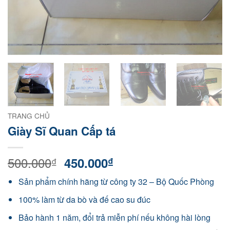
TRANG CHỦ
Giày Sĩ Quan Cấp tá
500.000
Giá
Giá
450.000
₫
₫
gốc
hiện
Sản phẩm chính hãng từ công ty 32 – Bộ Quốc Phòng
là:
tại
500.000₫.
là:
100% làm từ da bò và đế cao su đúc
450.000₫.
Bảo hành 1 năm, đổi trả miễn phí nếu không hài lòng